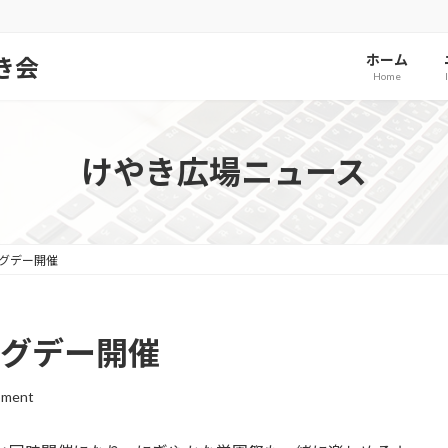
ホーム
き会
Home
けやき広場ニュース
ングデー開催
ングデー開催
ment