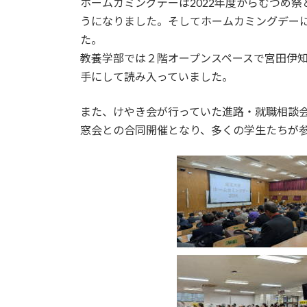
ホームカミングデーは2022年度からむつめ
新
日
うになりました。そしてホームカミングデー
時
た。
:
教養学部では２階オープンスペースで宮田伊
手にして読み入っていました。
また、けやき会が行っていた進路・就職相談会
窓会との合同開催となり、多くの学生たちが