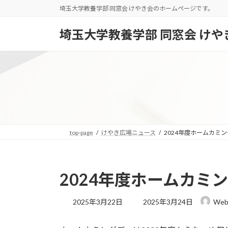
コ
ナ
埼玉大学教養学部 同窓会 けやき会のホームページです。
ン
ビ
テ
ゲ
埼玉大学教養学部 同窓会 けや
ン
ー
ツ
シ
へ
ョ
ス
ン
キ
に
ッ
移
プ
動
top-page
けやき広場ニュース
2024年度ホームカミ
2024年度ホームカミ
最
2025年3月22日
2025年3月24日
Web
終
更