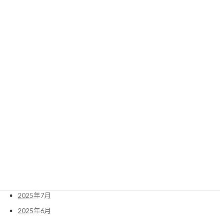
2017年度のけやき会総会は、北浦和駅前の『埼
玉県立近代美術館」で開催されました。 総会概
要 期日 : ２０１７年６月２４日（土） 日程 : 午
後１時半- 記念講演：梶島邦江氏（埼玉大学名
誉教授） 午後３時半 - 総会 […]
続きを読む
検
索:
2026年6月
2026年5月
2025年11月
2025年10月
2025年7月
2025年6月