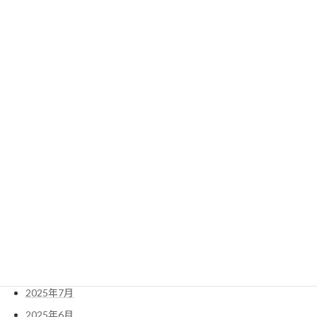
会報第11号
2016年5月13日
検
索:
2026年6月
2026年5月
2025年11月
2025年10月
2025年7月
2025年6月