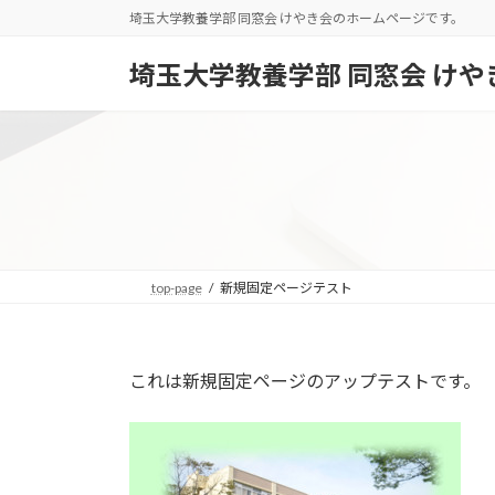
コ
ナ
埼玉大学教養学部 同窓会 けやき会のホームページです。
ン
ビ
テ
ゲ
埼玉大学教養学部 同窓会 けや
ン
ー
ツ
シ
へ
ョ
ス
ン
キ
に
ッ
移
プ
動
top-page
新規固定ページテスト
これは新規固定ページのアップテストです。