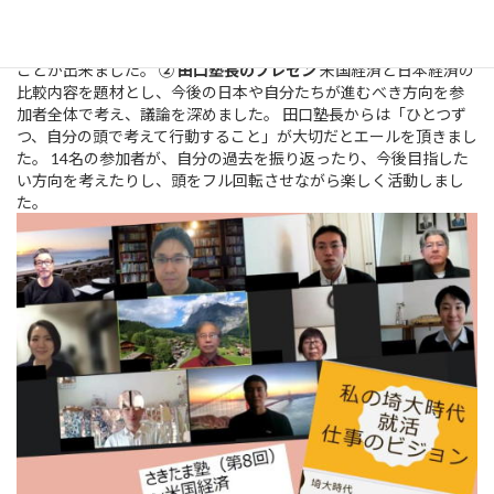
る女性が少ない点で不安を感じていたそうです。 参加者からも女
性の現場での活躍について質問があり、テレワークの導入状況や
実際に入社した上で感じる働きやすさについて率直な意見を伺う
ことが出来ました。
② 田口塾長のプレゼン
米国経済と日本経済の
比較内容を題材とし、今後の日本や自分たちが進むべき方向を参
加者全体で考え、議論を深めました。 田口塾長からは「ひとつず
つ、自分の頭で考えて行動すること」が大切だとエールを頂きまし
た。 14名の参加者が、自分の過去を振り返ったり、今後目指した
い方向を考えたりし、頭をフル回転させながら楽しく活動しまし
た。