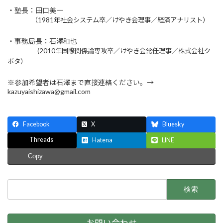
・塾長：田口美一
（1981年社会システム卒／けやき会理事／経済アナリスト）
・事務局長：石澤和也
(2010年国際関係論専攻卒／けやき会常任理事／株式会社ク
ボタ）
※参加希望者は石澤まで直接連絡ください。→
kazuyaishizawa@gmail.com
Facebook
X
Bluesky
Threads
Hatena
LINE
Copy
検
索:
お問い合わせ